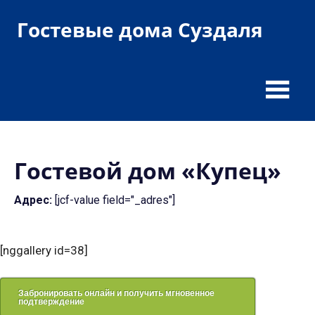
Пропустить
Гостевые дома Суздаля
и
перейти
гостевые
к
дома
содержимому
и
гостиницы
Гостевой дом «Купец»
Адрес:
[jcf-value field="_adres"]
[nggallery id=38]
Забронировать онлайн и получить мгновенное
подтверждение