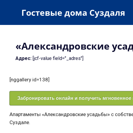
Пропустить
Гостевые дома Суздаля
и
перейти
гостевые
к
дома
содержимому
и
«Александровские уса
гостиницы
Адрес:
[jcf-value field="_adres"]
[nggallery id=138]
Забронировать онлайн и получить мгновенное
Апартаменты «Александровские усадьбы» с собстве
Суздале.