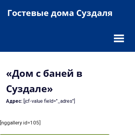
Пропустить
Гостевые дома Суздаля
и
перейти
гостевые
к
дома
содержимому
и
гостиницы
«Дом с баней в
Суздале»
Адрес:
[jcf-value field="_adres"]
[nggallery id=105]