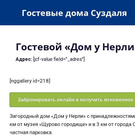
Пропустить
Гостевые дома Суздаля
и
перейти
гостевые
к
дома
содержимому
и
Гостевой «Дом у Нерли
гостиницы
Адрес:
[jcf-value field="_adres"]
[nggallery id=218]
Забронировать онлайн и получить мгновенное
Загородный дом «Дом у Нерли» с принадлежностями
км от музея «Щурово городище» и в 3 км от города 
частная парковка.