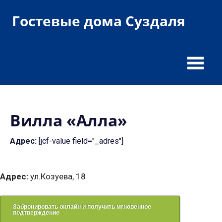
Пропустить
Гостевые дома Суздаля
и
перейти
гостевые
к
дома
содержимому
и
гостиницы
Вилла «Алла»
Адрес:
[jcf-value field="_adres"]
Адрес:
ул.Козуева, 18
Забронировать онлайн и получить мгновенное
подтверждение